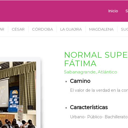
Inicio
AR
CÉSAR
CÓRDOBA
LA GUAJIRA
MAGDALENA
SU
NORMAL SUPER
FÁTIMA
Sabanagrande, Atlántico
Camino
El valor de la verdad en la co
Características
Urbano- Público- Bachillerato