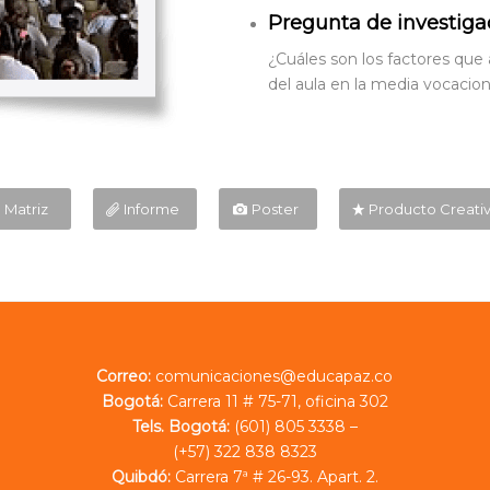
Pregunta de investiga
¿Cuáles son los factores que 
del aula en la media vocacio
Matriz
Informe
Poster
Producto Creati
Correo:
comunicaciones@educapaz.co
Bogotá:
Carrera 11 # 75-71, oficina 302
Tels. Bogotá:
(601) 805 3338 –
(+57) 322 838 8323
Quibdó:
Carrera 7ª # 26-93. Apart. 2.